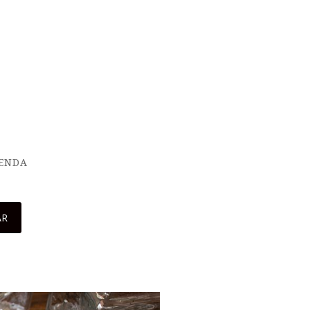
IENDA