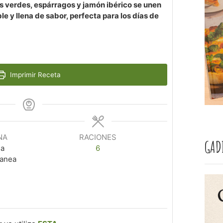
as verdes, espárragos y jamón ibérico se unen
le y llena de sabor, perfecta para los días de
Imprimir Receta
NA
RACIONES
GAD
na
6
ranea