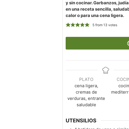
y sin cocinar. Garbanzos, judí
en una receta sencilla, saludab
calor o para una cena ligera.
5
from
13
votes
PLATO
COCI
cena ligera,
coci
cremas de
mediter
verduras, entrante
saludable
UTENSILIOS