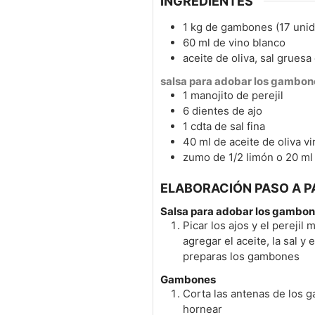
INGREDIENTES
1
kg
de gambones (17 unid
60
ml
de vino blanco
aceite de oliva, sal grues
salsa para adobar los gambon
1
manojito
de perejil
6
dientes
de ajo
1
cdta
de sal fina
40
ml
de aceite de oliva v
zumo de 1/2 limón o 20 ml
ELABORACIÓN PASO A P
Salsa para adobar los gambo
Picar los ajos y el perejil
agregar el aceite, la sal y
preparas los gambones
Gambones
Corta las antenas de los 
hornear