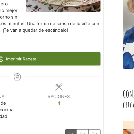
nero
 lo mejor
orno sin
os minutos. Una forma deliciosa de lucirte con
. ¡Te van a quedar de escándalo!
Imprimir Receta
CON
NA
RACIONES
cli
 de
4
 cocina
idad