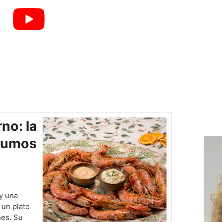
no: la
 humos
y una
un plato
nes. Su