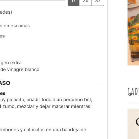
1x
2x
3x
ades)
a o en escamas
es
irgen extra
 de vinagre blanco
ASO
GAD
nes
 muy picadito, añadir todo a un pequeño bol,
 el zumo, mezclar y dejar macerar mientras
gambones y colócalos en una bandeja de