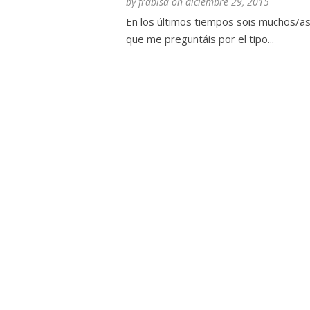
by
frabisa
on
diciembre 29, 2015
En los últimos tiempos sois muchos/as
que me preguntáis por el tipo...