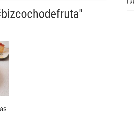
Pu
#bizcochodefruta"
las