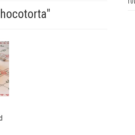
Pu
chocotorta"
d