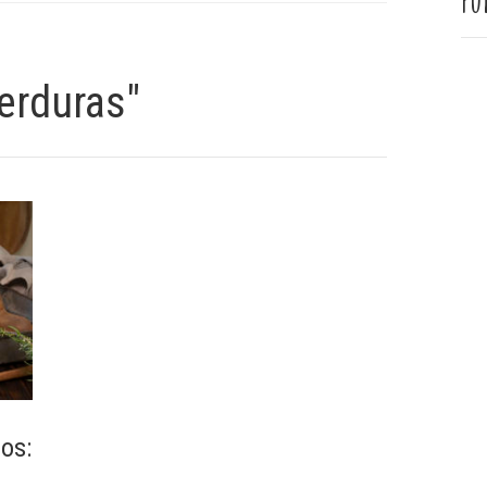
Pu
erduras"
os: