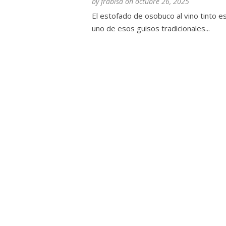
by
frabisa
on
octubre 26, 2025
El estofado de osobuco al vino tinto e
uno de esos guisos tradicionales...