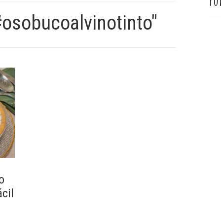
Pu
#osobucoalvinotinto"
o
ácil