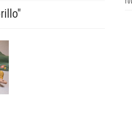
Pu
illo"