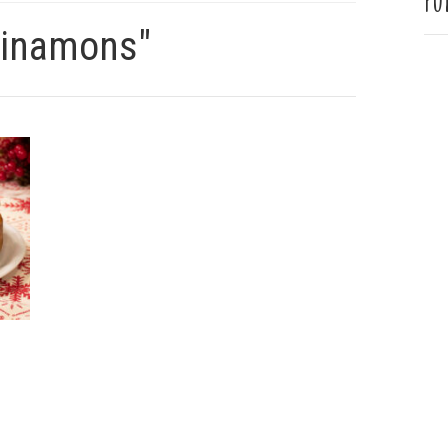
Pu
cinamons"