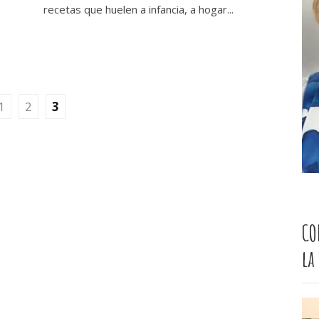
recetas que huelen a infancia, a hogar...
1
2
3
CO
la