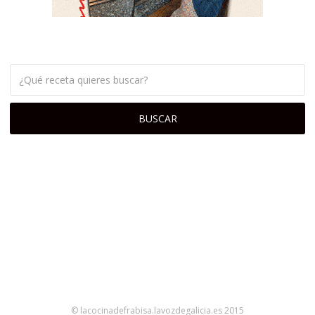
© lacocinadefrabisa.lavozdegalicia.es 2015