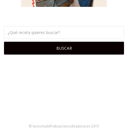
© lacocinadefrabisa.lavozdegalicia.es 2015