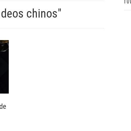
Pu
ideos chinos"
 de