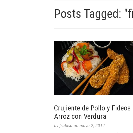
Posts Tagged: "f
Crujiente de Pollo y Fideos
Arroz con Verdura
by
frabisa
on
mayo 2, 2014