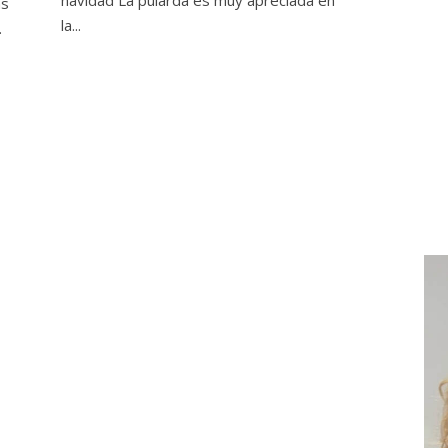
navidad La pularda es muy apreciada en
as
la...
.