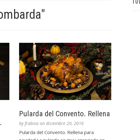
Pu
lombarda"
Pularda del Convento. Rellena
.
by
frabisa
on
diciembre 20, 2016
Pularda del Convento. Rellena para