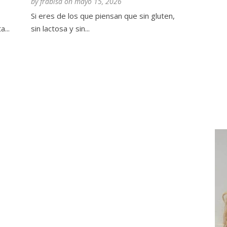
by
frabisa
on
mayo 15, 2026
Si eres de los que piensan que sin gluten,
...
sin lactosa y sin...