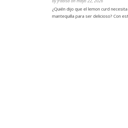
by
frabisa
on
mayo 22, 2026
¿Quién dijo que el lemon curd necesita
mantequilla para ser delicioso? Con esta