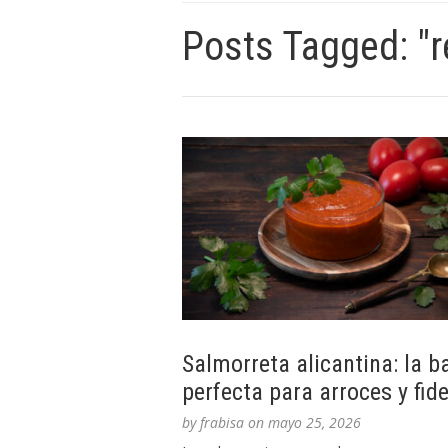
Posts Tagged: "r
Salmorreta alicantina: la b
perfecta para arroces y fid
by
frabisa
on
mayo 25, 2026