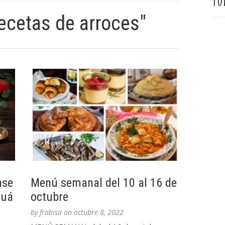
Pu
ecetas de arroces"
ase
Menú semanal del 10 al 16 de
euá
octubre
by
frabisa
on
octubre 8, 2022