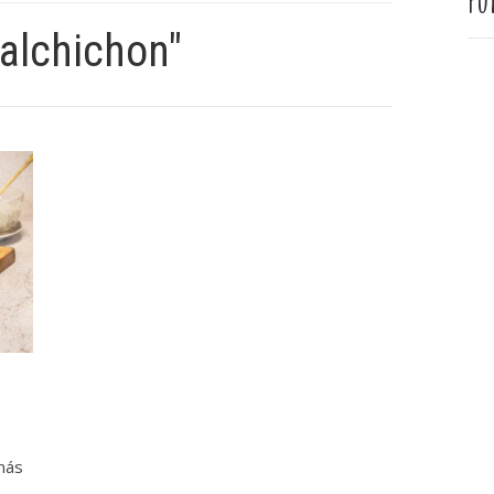
Pu
alchichon"
más