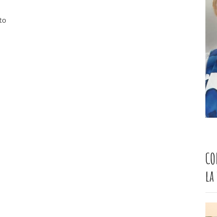
to
CO
la