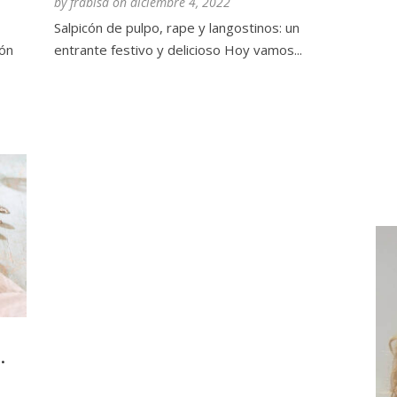
by
frabisa
on
diciembre 4, 2022
Salpicón de pulpo, rape y langostinos: un
cón
entrante festivo y delicioso Hoy vamos...
.