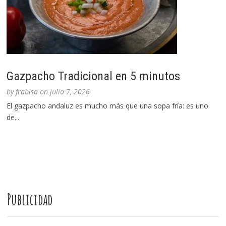
Gazpacho Tradicional en 5 minutos
by
frabisa
on
julio 7, 2026
El gazpacho andaluz es mucho más que una sopa fría: es uno
de...
Publicidad