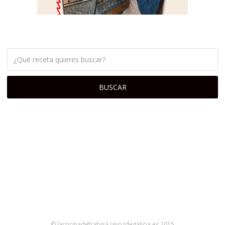
© lacocinadefrabisa.lavozdegalicia.es 2015