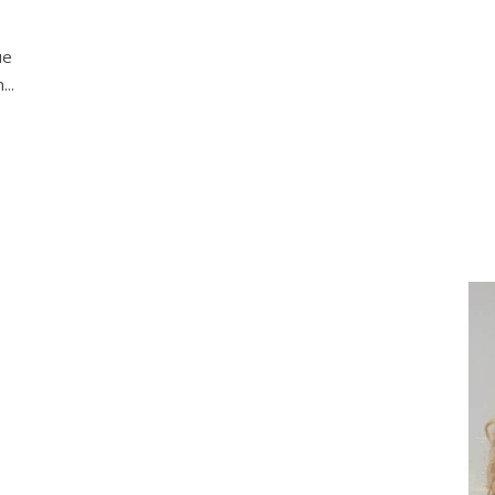
ue
..