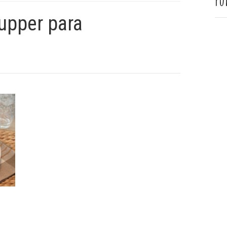
Pu
upper para