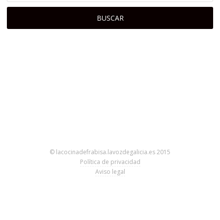
© lacocinadefrabisa.lavozdegalicia.es 2015
Política de privacidad
Aviso legal