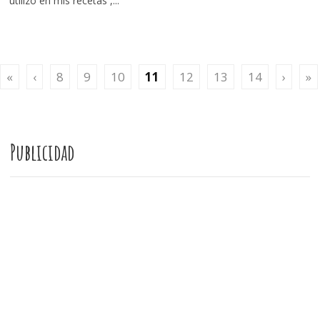
utilizo en mis recetas ,...
«
‹
8
9
10
11
12
13
14
›
»
Publicidad