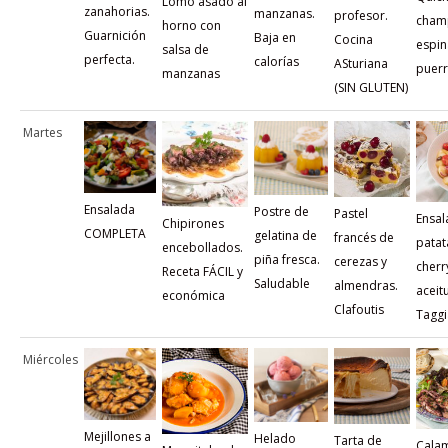
Lomo asado al
zanahorias.
manzanas.
profesor.
cham
horno con
Guarnición
Baja en
Cocina
espin
salsa de
perfecta.
calorías
ASturiana
puer
manzanas
(SIN GLUTEN)
Martes
Ensalada
Postre de
Pastel
Ensal
Chipirones
COMPLETA
gelatina de
francés de
patat
encebollados.
piña fresca.
cerezas y
cherr
Receta FÁCIL y
Saludable
almendras.
aceit
económica
Clafoutis
Taggi
Miércoles
Mejillones a
Helado
Tarta de
Cala