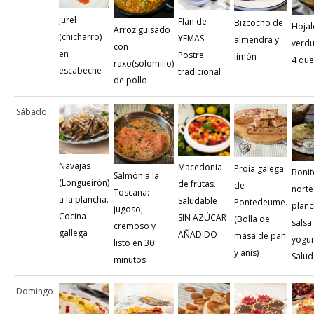
Jurel
Flan de
Bizcocho de
Hojal
Arroz guisado
(chicharro)
YEMAS.
almendra y
verdu
con
en
Postre
limón
4 qu
raxo(solomillo)
escabeche
tradicional
de pollo
Sábado
Navajas
Macedonia
Proia galega
Bonit
Salmón a la
(Longueirón)
de frutas.
de
norte
Toscana:
a la plancha.
Saludable
Pontedeume.
planc
jugoso,
Cocina
SIN AZÚCAR
(Bolla de
salsa
cremoso y
gallega
AÑADIDO
masa de pan
yogur
listo en 30
y anís)
Salud
minutos
Domingo