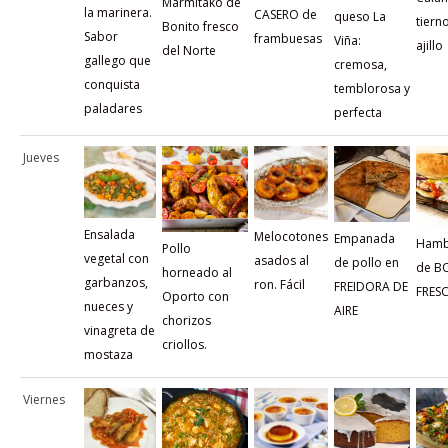
Marmitako de
la marinera.
CASERO de
queso La
tierno
Bonito fresco
Sabor
frambuesas
Viña:
ajillo
del Norte
gallego que
cremosa,
conquista
temblorosa y
paladares
perfecta
Jueves
Ensalada
Melocotones
Empanada
Hamb
Pollo
vegetal con
asados al
de pollo en
de B
horneado al
garbanzos,
ron. Fácil
FREIDORA DE
FRES
Oporto con
nueces y
AIRE
chorizos
vinagreta de
criollos.
mostaza
Viernes