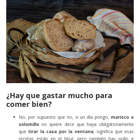
¿Hay que gastar mucho para
comer bien?
No, por supuesto que no, si un día pongo,
marisco o
solomillo
no quiere decir que haya obligatoriamente
que
tirar la casa por la ventana
, significa que esas
recetas están en el blog, pero también hay pollo e