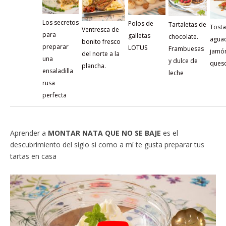
Los secretos
Polos de
Tartaletas de
Tosta
Ventresca de
para
galletas
chocolate.
aguac
bonito fresco
preparar
LOTUS
Frambuesas
jamó
del norte a la
una
y dulce de
ques
plancha.
ensaladilla
leche
rusa
perfecta
Aprender a
MONTAR NATA QUE NO SE BAJE
es el
descubrimiento del siglo si como a mí te gusta preparar tus
tartas en casa