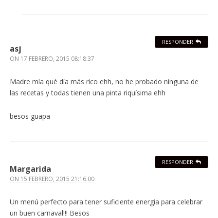
RESPONDER
asj
ON
17 FEBRERO, 2015 08:18:37
Madre mía qué día más rico ehh, no he probado ninguna de
las recetas y todas tienen una pinta riquísima ehh
besos guapa
RESPONDER
Margarida
ON
15 FEBRERO, 2015 21:16:00
Un menú perfecto para tener suficiente energia para celebrar
un buen carnaval!!! Besos