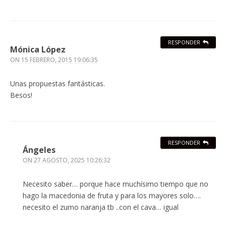
RESPONDER
Mónica López
ON
15 FEBRERO, 2015 19:06:35
Unas propuestas fantásticas.
Besos!
RESPONDER
Ángeles
ON
27 AGOSTO, 2025 10:26:32
Necesito saber… porque hace muchísimo tiempo que no
hago la macedonia de fruta y para los mayores solo….
necesito el zumo naranja tb ..con el cava… igual