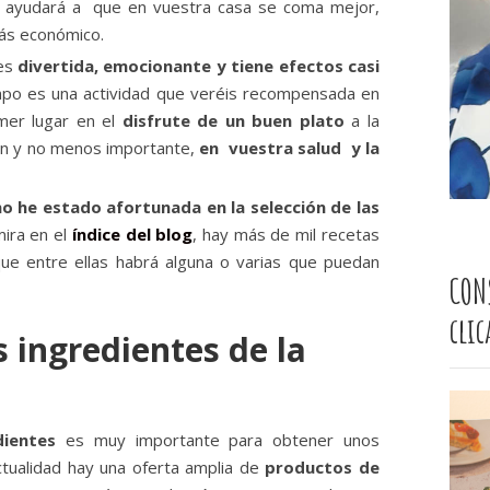
, ayudará a que en vuestra casa se coma mejor,
ás económico.
 es
divertida, emocionante y tiene efectos casi
empo es una actividad que veréis recompensada en
imer lugar en el
disfrute de un buen plato
a la
n y no menos importante,
en vuestra salud y la
no he estado afortunada en la selección de las
mira en el
índice del blog
, hay más de mil recetas
que entre ellas habrá alguna o varias que puedan
CON
cli
s ingredientes de la
dientes
es muy importante para obtener unos
ctualidad hay una oferta amplia de
productos de