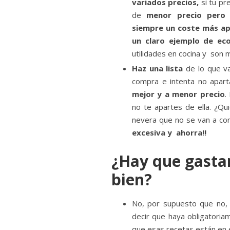
variados precios,
si tu pr
de
menor precio pero 
siempre un coste más a
un claro ejemplo de ec
utilidades en cocina y son 
Haz una lista
de lo que va
compra e intenta no apart
mejor y a menor precio
.
no te apartes de ella. ¿Qu
nevera que no se van a con
excesiva y ahorra!!
¿Hay que gasta
bien?
No, por supuesto que no, 
decir que haya obligatori
que esas recetas están en 