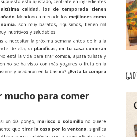
esupuesto está ajustado, céntrate en ingredientes
altísima calidad, los de temporada tienen
pañado
. Menciono a menudo los
mejillones como
onomía
, son muy baratos, riquísimos, tienen mil
muy nutritivos y saludables.
s a necesitar la próxima semana antes de ir a la
arte de ella,
si planificas, en tu casa comerán
 No está la vida para tirar comida, ajusta tu lista y
ien no se ha visto con más yogures o fruta en la
sumir y acabarán en la basura? ¡¡
Evita la compra
GAD
r mucho para comer
si un día pongo,
marisco o solomillo
no quiere
amente que
tirar la casa por la ventana
, significa
el blog, pero también hay pollo e ingredientes más