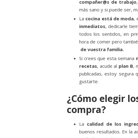
compañer@s de trabajo
más sano y si puede ser, m
La
cocina está de moda
,
inmediatos
, dedicarle ti
todos los sentidos, en pr
hora de comer pero tambié
de vuestra familia.
Si crees que esta semana
recetas
, acude al
plan B
, 
publicadas, estoy segura 
gustarte.
¿Cómo elegir lo
compra?
La
calidad de los ingre
buenos resultados. En la a