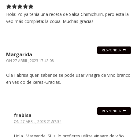
Hola: Yo ya tenía una receta de Salsa Chimichurri, pero esta la
veo más completa: la copia. Muchas gracias
RESPONDER
Margarida
ON
27 ABRIL, 2023 17:43:08
Ola Fabrisa,queri saber se se pode usar vinagre de viño branco
en ves do de xeres?Gracias.
RESPONDER
frabisa
ON
27 ABRIL, 2023 21:57:34
Hola, Margarida. Sí, si lo prefieres utiliza vinagre de viño