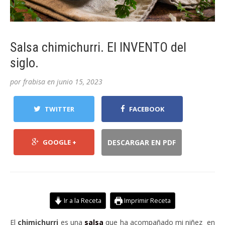
Salsa chimichurri. El INVENTO del
siglo.
por
frabisa
en
junio 15, 2023
TWITTER
FACEBOOK
GOOGLE +
DESCARGAR EN PDF
Ir a la Receta
Imprimir Receta
El
chimichurri
es una
salsa
que ha acompañado mi niñez en