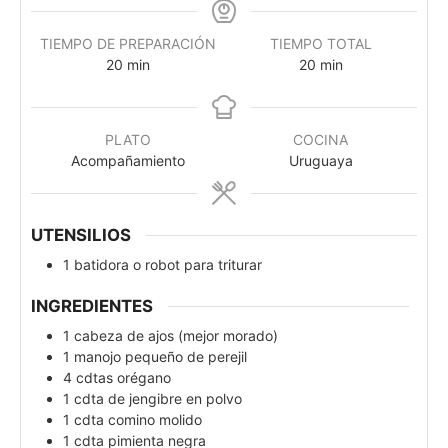
TIEMPO DE PREPARACIÓN
TIEMPO TOTAL
20
min
20
min
PLATO
COCINA
Acompañamiento
Uruguaya
UTENSILIOS
1 batidora o robot para triturar
INGREDIENTES
1
cabeza de ajos (mejor morado)
1
manojo pequeño de perejil
4
cdtas
orégano
1
cdta
de jengibre en polvo
1
cdta
comino molido
1
cdta
pimienta negra