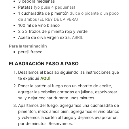
3
cebolla medianas
Patatas
(yo puse 4 pequeñas)
1
cucharadita de pimentón
dulce o picante o un poco
de ambos (EL REY DE LA VERA)
100
ml
de vino blanco
2
o 3 trozos de pimiento rojo y verde
Aceite de oliva virgen extra.
ABRIL
Para la terminación
perejil fresco
ELABORACIÓN PASO A PASO
Desalamos el bacalao siguiendo las instrucciones que
te expliqué
AQUÍ
Poner la sartén al fuego con un chorrito de aceite,
agregar las cebollas cortadas en juliana, espolvorear
sal y dejar cocinar durante unos minutos.
Apartamos del fuego, agregamos una cucharadita de
pimentón, mezclamos bien, agregamos el vino blanco
y volvemos la sartén al fuego y dejamos evaporar un
par de minutos. Reservamos.