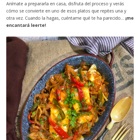
Anímate a prepararla en casa, disfruta del proceso y verás
cómo se convierte en uno de esos platos que repites una y
otra vez. Cuando la hagas, cuéntame qué te ha parecido…
¡me
encantará leerte!