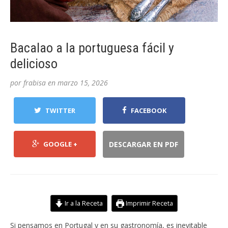
Bacalao a la portuguesa fácil y
delicioso
por
frabisa
en
marzo 15, 2026
TWITTER
FACEBOOK
GOOGLE +
DESCARGAR EN PDF
Ir a la Receta
Imprimir Receta
Si pensamos en Portugal y en su gastronomía, es inevitable