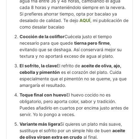
agua fría entre 36 y 48 horas, cambiando el agua
cada 8 horas y manteniéndolo siempre en la nevera.
Si prefieres ahorrar tiempo, opta por bacalao ya
desalado de calidad. Te dejo
AQUÍ
, mi publicación de
como desalar bacalao
Cocción de la coliflor
Cuécela justo el tiempo
necesario para que quede
tierna pero firme
,
evitando que se deshaga. Así conservará mejor su
textura y no aportará exceso de agua al plato.
El sofrito, la clave
El refrito de
aceite de oliva, ajo,
cebolla y pimentón
es el corazón del plato. Cuida
especialmente que el pimentón no se queme, ya que
amargaría el resultado.
Toque final con huevo
El huevo cocido no es
obligatorio, pero aporta color, sabor y tradición.
Puedes añadirlo en cuartos por encima justo antes de
servir. Yo lo pongo a veces.
Variante más ligera
Si quieres un plato más suave,
sustituye el sofrito por un simple hilo de buen
aceite
de oliva virgen extra en crudo
al final.