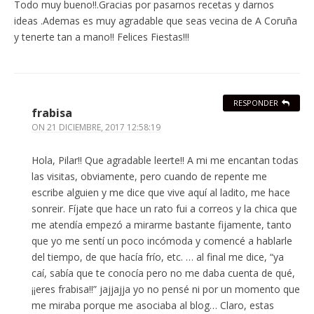
Todo muy bueno!!.Gracias por pasarnos recetas y darnos
ideas .Ademas es muy agradable que seas vecina de A Coruña
y tenerte tan a mano!! Felices Fiestas!!!
RESPONDER
frabisa
ON
21 DICIEMBRE, 2017 12:58:19
Hola, Pilar!! Que agradable leerte!! A mi me encantan todas
las visitas, obviamente, pero cuando de repente me
escribe alguien y me dice que vive aquí al ladito, me hace
sonreir. Fíjate que hace un rato fui a correos y la chica que
me atendía empezó a mirarme bastante fijamente, tanto
que yo me sentí un poco incómoda y comencé a hablarle
del tiempo, de que hacía frío, etc. … al final me dice, “ya
caí, sabía que te conocía pero no me daba cuenta de qué,
¡¡eres frabisa!!” jajjajja yo no pensé ni por un momento que
me miraba porque me asociaba al blog… Claro, estas