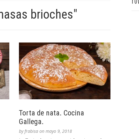
Pu
masas brioches"
Torta de nata. Cocina
Gallega.
by
frabisa
on
mayo 9, 2018