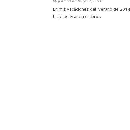
by
frabisa
on
mayo 7, 2020
En mis vacaciones del verano de 201
traje de Francia el libro...