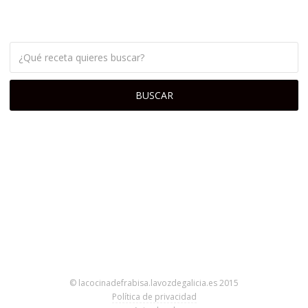
© lacocinadefrabisa.lavozdegalicia.es 2015
Política de privacidad