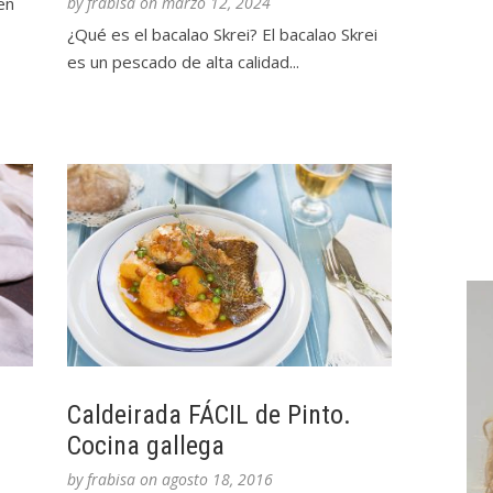
en
by
frabisa
on
marzo 12, 2024
¿Qué es el bacalao Skrei? El bacalao Skrei
es un pescado de alta calidad...
Caldeirada FÁCIL de Pinto.
Cocina gallega
by
frabisa
on
agosto 18, 2016