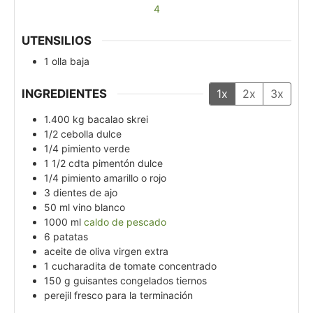
4
UTENSILIOS
1 olla baja
INGREDIENTES
1x
2x
3x
1.400
kg
bacalao skrei
1/2
cebolla dulce
1/4
pimiento verde
1 1/2
cdta
pimentón dulce
1/4
pimiento amarillo o rojo
3
dientes de ajo
50
ml
vino blanco
1000
ml
caldo de pescado
6
patatas
aceite de oliva virgen extra
1
cucharadita de tomate concentrado
150
g
guisantes congelados tiernos
perejil fresco para la terminación