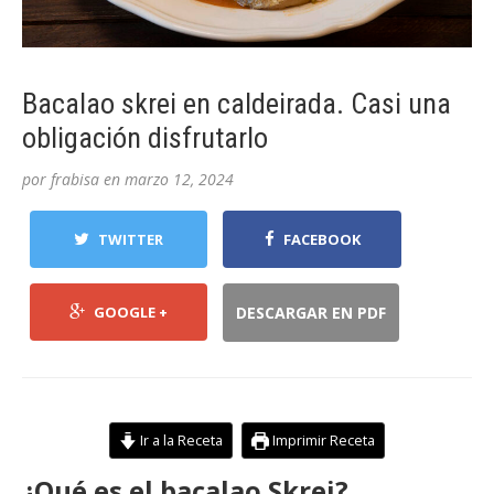
Bacalao skrei en caldeirada. Casi una
obligación disfrutarlo
por
frabisa
en
marzo 12, 2024
TWITTER
FACEBOOK
GOOGLE +
DESCARGAR EN PDF
Ir a la Receta
Imprimir Receta
¿Qué es el bacalao Skrei?