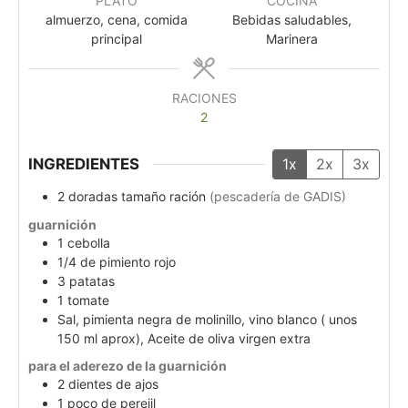
PLATO
COCINA
almuerzo, cena, comida
Bebidas saludables,
principal
Marinera
RACIONES
2
INGREDIENTES
1x
2x
3x
2
doradas tamaño ración
(pescadería de GADIS)
guarnición
1
cebolla
1/4
de pimiento rojo
3
patatas
1
tomate
Sal, pimienta negra de molinillo, vino blanco ( unos
150 ml aprox), Aceite de oliva virgen extra
para el aderezo de la guarnición
2
dientes de ajos
1
poco de perejil