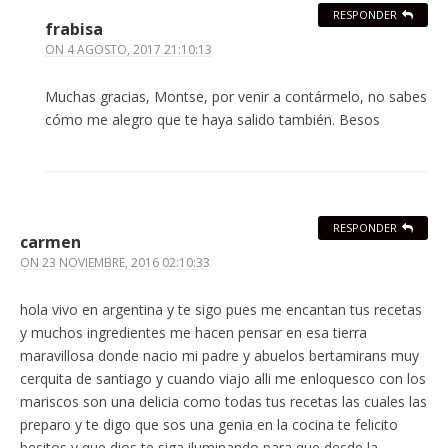
RESPONDER
frabisa
ON
4 AGOSTO, 2017 21:10:13
Muchas gracias, Montse, por venir a contármelo, no sabes
cómo me alegro que te haya salido también. Besos
RESPONDER
carmen
ON
23 NOVIEMBRE, 2016 02:10:33
hola vivo en argentina y te sigo pues me encantan tus recetas
y muchos ingredientes me hacen pensar en esa tierra
maravillosa donde nacio mi padre y abuelos bertamirans muy
cerquita de santiago y cuando viajo alli me enloquesco con los
mariscos son una delicia como todas tus recetas las cuales las
preparo y te digo que sos una genia en la cocina te felicito
besitos y que dios te siga iluminando para que desde la