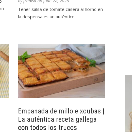
o
by
frabisa
on
julio 28, 2026
an
Tener salsa de tomate casera al horno en
la despensa es un auténtico...
Empanada de millo e xoubas |
La auténtica receta gallega
con todos los trucos