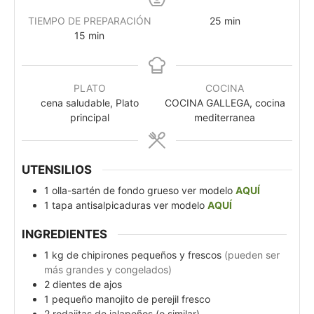
TIEMPO DE PREPARACIÓN
25
min
15
min
PLATO
COCINA
cena saludable, Plato
COCINA GALLEGA, cocina
principal
mediterranea
UTENSILIOS
1 olla-sartén de fondo grueso
ver modelo
AQUÍ
1 tapa antisalpicaduras
ver modelo
AQUÍ
INGREDIENTES
1
kg
de chipirones pequeños y frescos
(pueden ser
más grandes y congelados)
2
dientes
de ajos
1
pequeño
manojito de perejil fresco
2
rodajitas de jalapeños (o similar)