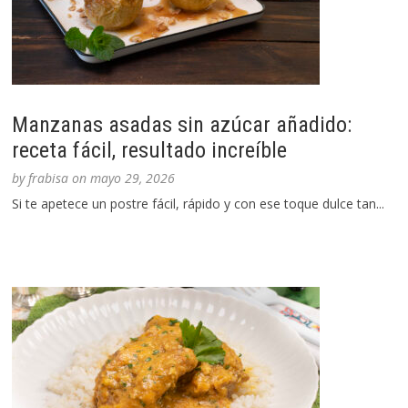
Manzanas asadas sin azúcar añadido:
receta fácil, resultado increíble
by
frabisa
on
mayo 29, 2026
Si te apetece un postre fácil, rápido y con ese toque dulce tan...