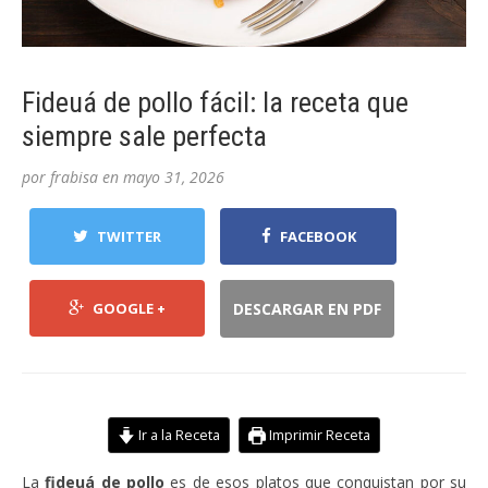
Fideuá de pollo fácil: la receta que
siempre sale perfecta
por
frabisa
en
mayo 31, 2026
TWITTER
FACEBOOK
GOOGLE +
DESCARGAR EN PDF
Ir a la Receta
Imprimir Receta
La
fideuá de pollo
es de esos platos que conquistan por su