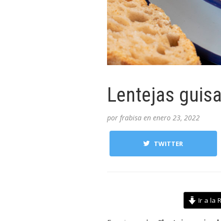
Lentejas guis
por
frabisa
en
enero 23, 2022
TWITTER
Ir a la 