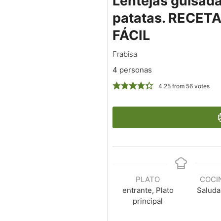
Lentejas guisad
patatas. RECET
FÁCIL
Frabisa
4 personas
4.25
from
56
votes
PLATO
COCI
entrante, Plato
Saluda
principal