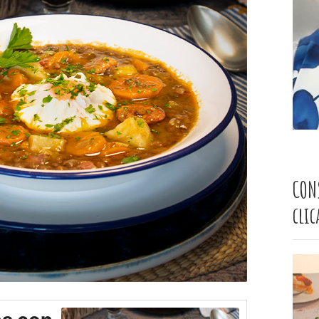
CON
cli