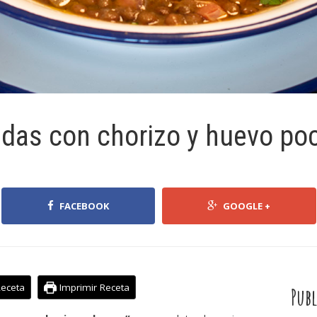
adas con chorizo y huevo po
FACEBOOK
GOOGLE +
Receta
Imprimir Receta
Publ