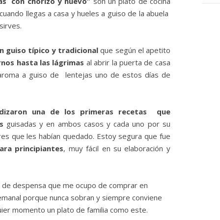
das con chorizo y huevo”
son un plato de cocina
cuando llegas a casa y hueles a guiso de la abuela
sirves.
n guiso típico y tradicional
que según el apetito
nos hasta las lágrimas
al abrir la puerta de casa
 aroma a guiso de lentejas uno de estos días de
ndizaron una de los primeras recetas que
s
guisadas y en ambos casos y cada uno por su
res que les habían quedado. Estoy segura que fue
ara principiantes
, muy fácil en su elaboración y
o de despensa que me ocupo de comprar en
manal porque nunca sobran y siempre conviene
uier momento un plato de familia como este.