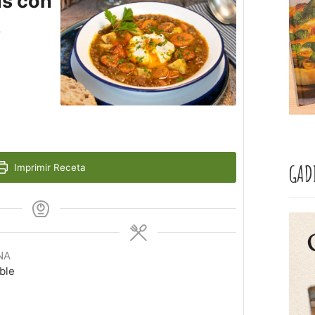
as con
A
GAD
Imprimir Receta
NA
ble