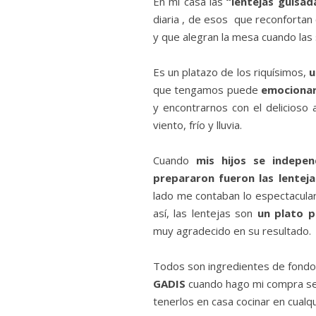
En mi casa las
“lentejas guisa
diaria , de esos que reconfortan 
y que alegran la mesa cuando las 
Es un platazo de los riquísimos,
u
que tengamos puede
emocionar
y encontrarnos con el delicioso
viento, frío y lluvia.
Cuando
mis hijos se indepe
prepararon fueron las lenteja
lado me contaban lo espectacula
así, las lentejas son
un plato p
muy agradecido en su resultado.
Todos son ingredientes de fond
GADIS
cuando hago mi compra se
tenerlos en casa cocinar en cualq