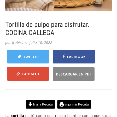
Tortilla de pulpo para disfrutar.
COCINA GALLEGA
por
frabisa
en
julio 10, 2022
TWITTER
FACEBOOK
GOOGLE +
DESCARGAR EN PDF
Ir a la Receta
Imprimir Receta
La
tortilla
nació como una receta humilde con la que saciar