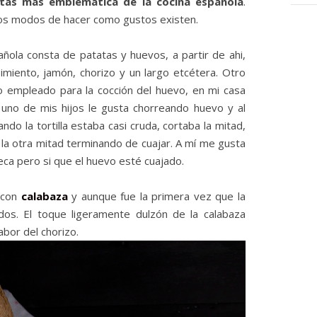
cetas más emblemática de la cocina española
.
tos modos de hacer como gustos existen.
añola consta de patatas y huevos, a partir de ahi,
pimiento, jamón, chorizo y un largo etcétera. Otro
o empleado para la cocción del huevo, en mi casa
uno de mis hijos le gusta chorreando huevo y al
ando la tortilla estaba casi cruda, cortaba la mitad,
a la otra mitad terminando de cuajar. A mí me gusta
ca pero si que el huevo esté cuajado.
s con
calabaza
y aunque fue la primera vez que la
dos. El toque ligeramente dulzón de la calabaza
bor del chorizo.