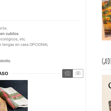
próx.
 en cubitos
cológicos, etc.
ue tengas en casa OPCIONAL
GAD
linillo
ASO