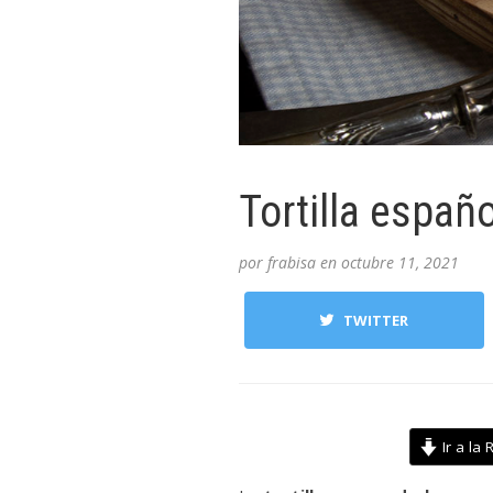
Tortilla españ
por
frabisa
en
octubre 11, 2021
TWITTER
Ir a la 