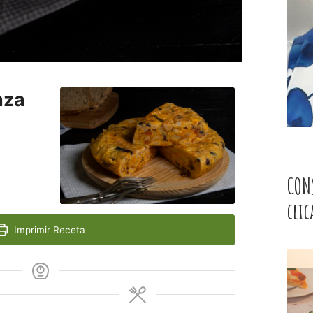
aza
CON
cli
Imprimir Receta