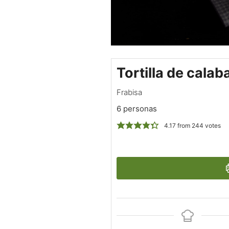
Tortilla de calab
Frabisa
6 personas
4.17
from
244
votes