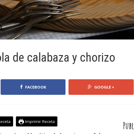
ola de calabaza y chorizo
FACEBOOK
GOOGLE +
Receta
Imprimir Receta
Publ