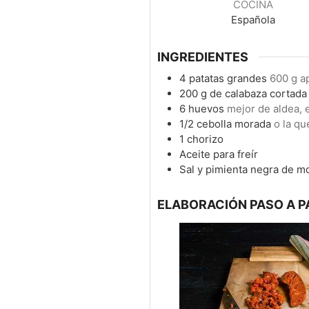
COCINA
Española
INGREDIENTES
4
patatas grandes
600 g a
200
g
de calabaza cortada
6
huevos
mejor de aldea, e
1/2
cebolla morada
o la q
1
chorizo
Aceite para freír
Sal y pimienta negra de mo
ELABORACIÓN PASO A P