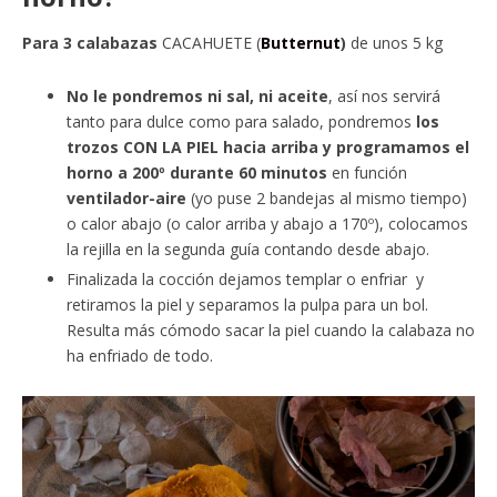
Para 3 calabazas
CACAHUETE (
Butternut
)
de unos 5 kg
No le pondremos ni sal, ni aceite
, así nos servirá
tanto para dulce como para salado, pondremos
los
trozos CON LA PIEL hacia arriba y programamos el
horno a 200º durante 60 minutos
en función
ventilador-aire
(yo puse 2 bandejas al mismo tiempo)
o calor abajo (o calor arriba y abajo a 170º), colocamos
la rejilla en la segunda guía contando desde abajo.
Finalizada la cocción dejamos templar o enfriar y
retiramos la piel y separamos la pulpa para un bol.
Resulta más cómodo sacar la piel cuando la calabaza no
ha enfriado de todo.