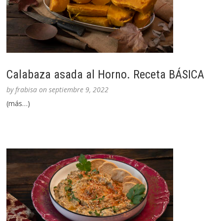
Calabaza asada al Horno. Receta BÁSICA
by
frabisa
on
septiembre 9, 2022
(más…)