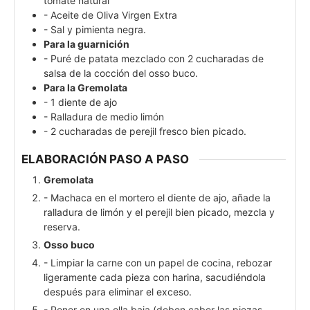
tomate natural
- Aceite de Oliva Virgen Extra
- Sal y pimienta negra.
Para la guarnición
- Puré de patata mezclado con 2 cucharadas de
salsa de la cocción del osso buco.
Para la Gremolata
- 1 diente de ajo
- Ralladura de medio limón
- 2 cucharadas de perejil fresco bien picado.
ELABORACIÓN PASO A PASO
Gremolata
- Machaca en el mortero el diente de ajo, añade la
ralladura de limón y el perejil bien picado, mezcla y
reserva.
Osso buco
- Limpiar la carne con un papel de cocina, rebozar
ligeramente cada pieza con harina, sacudiéndola
después para eliminar el exceso.
- Poner en una olla baja (deben caber las piezas