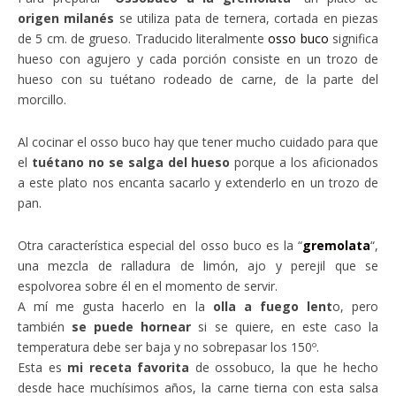
origen milanés
se utiliza pata de ternera, cortada en piezas
de 5 cm. de grueso. Traducido literalmente
osso buco
significa
hueso con agujero y cada porción consiste en un trozo de
hueso con su tuétano rodeado de carne, de la parte del
morcillo.
Al cocinar el osso buco hay que tener mucho cuidado para que
el
tuétano no se salga del hueso
porque a los aficionados
a este plato nos encanta sacarlo y extenderlo en un trozo de
pan.
Otra característica especial del osso buco es la “
gremolata
“,
una mezcla de ralladura de limón, ajo y perejil que se
espolvorea sobre él en el momento de servir.
A mí me gusta hacerlo en la
olla a fuego lent
o, pero
también
se puede hornear
si se quiere, en este caso la
temperatura debe ser baja y no sobrepasar los 150º.
Esta es
mi receta favorita
de ossobuco, la que he hecho
desde hace muchísimos años, la carne tierna con esta salsa