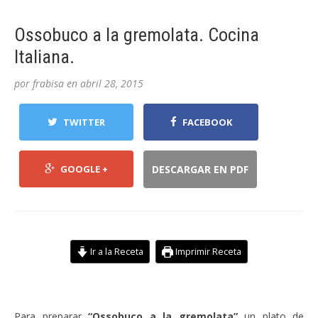
Ossobuco a la gremolata. Cocina
Italiana.
por
frabisa
en
abril 28, 2015
TWITTER
FACEBOOK
GOOGLE +
DESCARGAR EN PDF
Ir a la Receta
Imprimir Receta
Para preparar
“Ossobuco a la gremolata”
un plato de