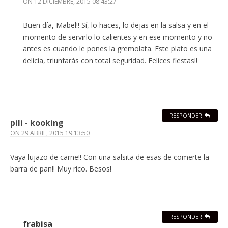
ON
12 DICIEMBRE, 2015 08:43:27
Buen día, Mabel!! Sí, lo haces, lo dejas en la salsa y en el
momento de servirlo lo calientes y en ese momento y no
antes es cuando le pones la gremolata. Este plato es una
delicia, triunfarás con total seguridad. Felices fiestas!!
RESPONDER
pili - kooking
ON
29 ABRIL, 2015 19:13:50
Vaya lujazo de carne!! Con una salsita de esas de comerte la
barra de pan!! Muy rico. Besos!
RESPONDER
frabisa