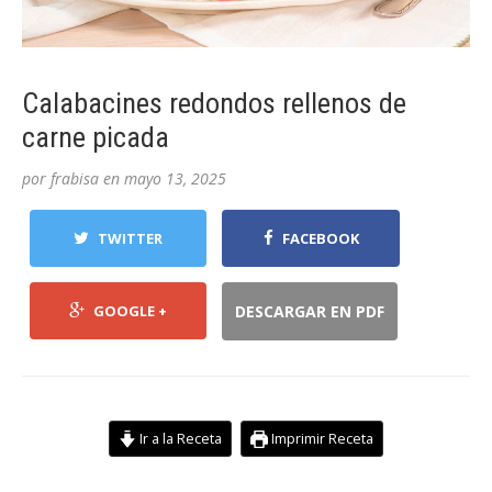
Calabacines redondos rellenos de
carne picada
por
frabisa
en
mayo 13, 2025
TWITTER
FACEBOOK
GOOGLE +
DESCARGAR EN PDF
Ir a la Receta
Imprimir Receta