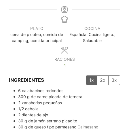
PLATO
COCINA
cena de picoteo, comida de
Española. Cocina ligera.,
camping, comida principal
Saludable
RACIONES
4
INGREDIENTES
1x
2x
3x
6
calabacines redondos
300
g
de carne picada de ternera
2
zanahorias pequeñas
1/2
cebolla
2
dientes de ajo
30
g
de jamón serrano picadito
30
g
de queso tipo parmesano
Galmesano