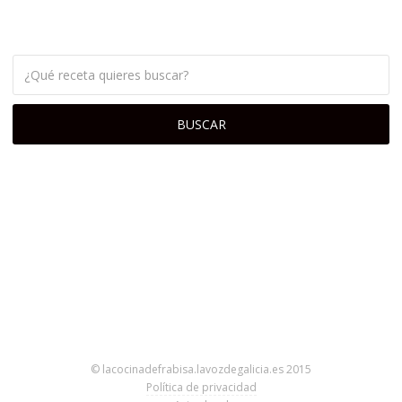
© lacocinadefrabisa.lavozdegalicia.es 2015
Política de privacidad