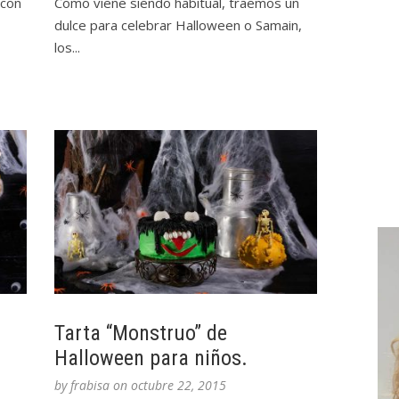
 con
Como viene siendo habitual, traemos un
dulce para celebrar Halloween o Samain,
los...
Tarta “Monstruo” de
Halloween para niños.
by
frabisa
on
octubre 22, 2015