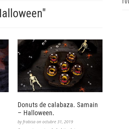
Pu
Halloween"
Donuts de calabaza. Samain
– Halloween.
by
frabisa
on
octubre 31, 2019