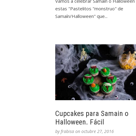
Vamos a celebrar Samaín o Halloween
estas "Pastelitos "monstruo" de
Samaín/Halloween" que...
Cupcakes para Samain o
Halloween. Fácil
by
frabisa
on
octubre 27, 2016