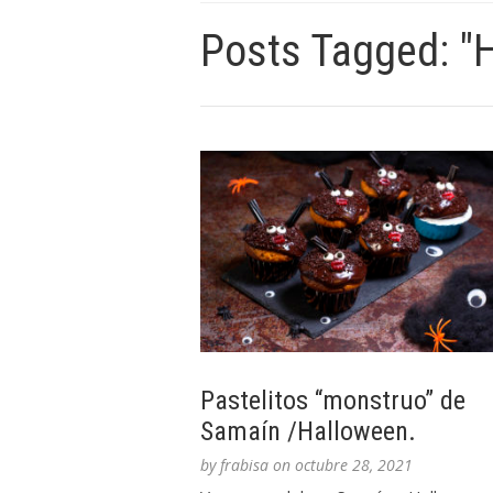
Posts Tagged: "
Pastelitos “monstruo” de
Samaín /Halloween.
by
frabisa
on
octubre 28, 2021