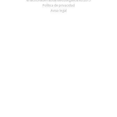
© lacocinadefrabisa.lavozdegalicia.es 2015
Política de privacidad
Aviso legal