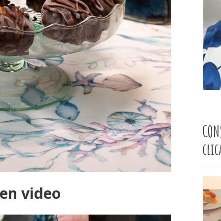
CON
cli
 en video