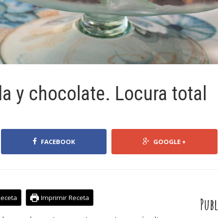
la y chocolate. Locura total
FACEBOOK
GOOGLE +
Receta
Imprimir Receta
Publ