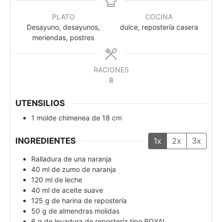
PLATO
COCINA
Desayuno, desayunos,
dulce, repostería casera
meriendas, postres
RACIONES
8
UTENSILIOS
1 molde chimenea de 18 cm
INGREDIENTES
1x
2x
3x
Ralladura de una naranja
40
ml
de zumo de naranja
120
ml
de leche
40
ml
de aceite suave
125
g
de harina de repostería
50
g
de almendras molidas
6
g
de levadura de repostería tipo ROYAL