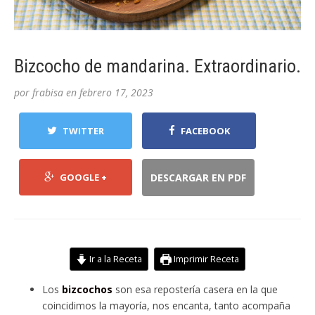
Bizcocho de mandarina. Extraordinario.
por
frabisa
en
febrero 17, 2023
TWITTER
FACEBOOK
GOOGLE +
DESCARGAR EN PDF
Ir a la Receta
Imprimir Receta
Los
bizcochos
son esa repostería casera en la que
coincidimos la mayoría, nos encanta, tanto acompaña