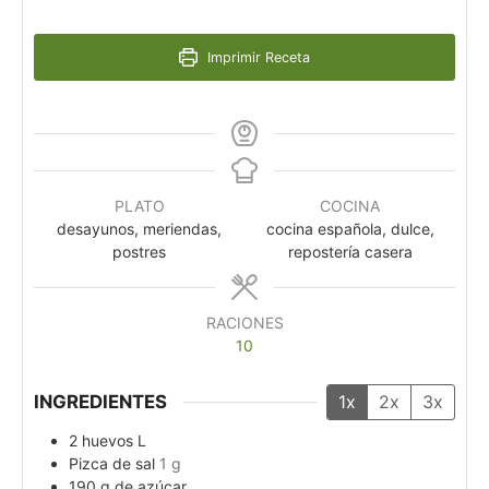
Imprimir Receta
PLATO
COCINA
desayunos, meriendas,
cocina española, dulce,
postres
repostería casera
RACIONES
10
INGREDIENTES
1x
2x
3x
2
huevos L
Pizca de sal
1 g
190
g
de azúcar