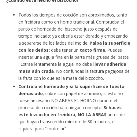
¿Cuando está hecho el bizcocho?
Todos los tiempos de cocción son aproximados, tanto
en freidora como en horno tradicional. Comprueba el
punto de horneado del bizcocho justo después del
tiempo indicado; ya debería estar dorado y empezando
a separarse de los lados del molde.
Palpa la superficie
con los dedos:
debe tener un
tacto firme
. Puedes
insertar una aguja fina en la parte más gruesa del pastel
. Extrae lentamente la aguja: no debe
llevar adherida
masa aún cruda
. No confundas la textura pegajosa de
la fruta con lo que es la masa del bizcocho.
Controla el horneado y si la superficie se tuesta
demasiado
, cubre con papel de aluminio, si ésto no
fuese necesario NO ABRAS EL HORNO durante el
proceso de cocción bajo ningún concepto.
Si haces
este bizcocho en freidora, NO LA ABRAS
antes de
que hayan transcurrido mínimo de 30 minutos, ni
siquiera para “controlar”.