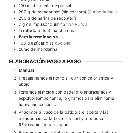
120
ml
de aceite de girasol
200
g
de mandarinas (sin cáscara)
(3 mandarinas)
250
g
de harina de repostería
7
g
de impulsor químico
tipo ROYAL
la ralladura de 3 mandarinas
Para la terminación
100
g
azúcar glas
opcional
zumo de mandarina
ELABORACIÓN PASO A PASO
Manual
Precalentamos el horno a 180º con calor arriba y
abajo
Forramos el molde con papel o lo engrasamos y
espolvoreamos harina, lo giramos para eliminar la
harina innecesaria..
Añadimos al vaso de la batidora el aceite y las
mandarinas cortadas a la mitad y trituramos.
REservamos para después.
Ponemos en un bol el azúcar, los huevos y batimos